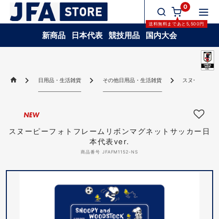
0
送料無料
まであと
5,500
円
新商品
日本代表
競技用品
国内大会
日用品・生活雑貨
その他日用品・生活雑貨
スヌーピーフォ
NEW
スヌーピーフォトフレームリボンマグネットサッカー日
本代表ver.
商品番号 JFAFM1152-NS