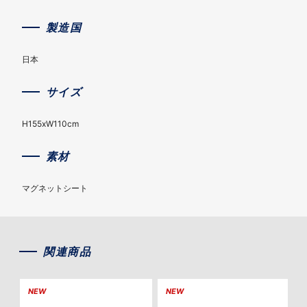
製造国
日本
サイズ
H155xW110cm
素材
マグネットシート
関連商品
NEW
NEW