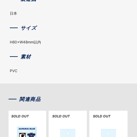
日本
サイズ
H60×W48mm以内
素材
PVC
関連商品
SOLD OUT
SOLD OUT
SOLD OUT
S