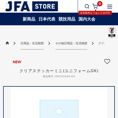
0
送料無料
まであと
5,500
円
新商品
日本代表
競技用品
国内大会
日用品・生活雑貨
その他日用品・生活雑貨
クリアステッカ
NEW
クリアステッカーミニ(ユニフォームGK)
商品番号 JFACS3065-NS