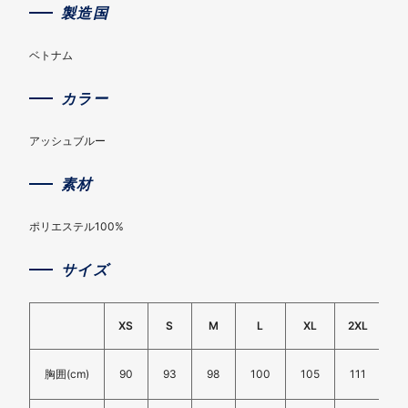
製造国
ベトナム
カラー
アッシュブルー
素材
ポリエステル100%
サイズ
XS
S
M
L
XL
2XL
3
胸囲(cm)
90
93
98
100
105
111
11