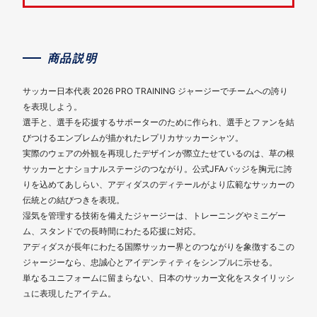
商品説明
サッカー日本代表 2026 PRO TRAINING ジャージーでチームへの誇り
を表現しよう。
選手と、選手を応援するサポーターのために作られ、選手とファンを結
びつけるエンブレムが描かれたレプリカサッカーシャツ。
実際のウェアの外観を再現したデザインが際立たせているのは、草の根
サッカーとナショナルステージのつながり。公式JFAバッジを胸元に誇
りを込めてあしらい、アディダスのディテールがより広範なサッカーの
伝統との結びつきを表現。
湿気を管理する技術を備えたジャージーは、トレーニングやミニゲー
ム、スタンドでの長時間にわたる応援に対応。
アディダスが長年にわたる国際サッカー界とのつながりを象徴するこの
ジャージーなら、忠誠心とアイデンティティをシンプルに示せる。
単なるユニフォームに留まらない、日本のサッカー文化をスタイリッシ
ュに表現したアイテム。