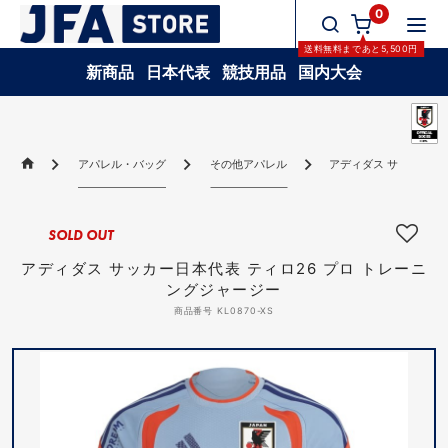
0
送料無料
まであと
5,500
円
新商品
日本代表
競技用品
国内大会
アパレル・バッグ
その他アパレル
アディダス サッカー日本
SOLD OUT
アディダス サッカー日本代表 ティロ26 プロ トレーニ
ングジャージー
商品番号 KL0870-XS