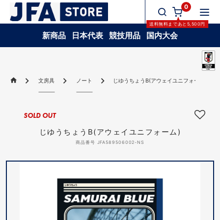
0
送料無料
まであと
5,500
円
新商品
日本代表
競技用品
国内大会
文房具
ノート
じゆうちょうB(アウェイユニフォーム)
SOLD OUT
じゆうちょうB(アウェイユニフォーム)
商品番号 JFA589506002-NS