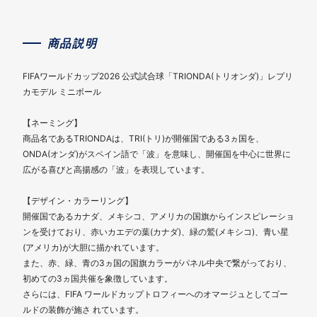
商品説明
FIFAワールドカップ2026 公式試合球「TRIONDA(トリオンダ)」レプリ
カモデル ミニボール
【ネーミング】
商品名であるTRIONDAは、TRI(トリ)が開催国である3ヵ国を、
ONDA(オンダ)がスペイン語で「波」を意味し、開催国を中心に世界に
広がる喜びと高揚感の「波」を表現しています。
【デザイン・カラーリング】
開催国であるカナダ、メキシコ、アメリカの国旗からインスピレーショ
ンを受けており、赤いカエデの葉(カナダ)、緑の鷲(メキシコ)、青い星
(アメリカ)が大胆に描かれています。
また、赤、緑、青の3ヵ国の国旗カラーがパネル中央で繋がっており、
初めての3ヵ国共催を象徴しています。
さらには、FIFA ワールドカップトロフィーへのオマージュとしてゴー
ルドの装飾が施さ れています。