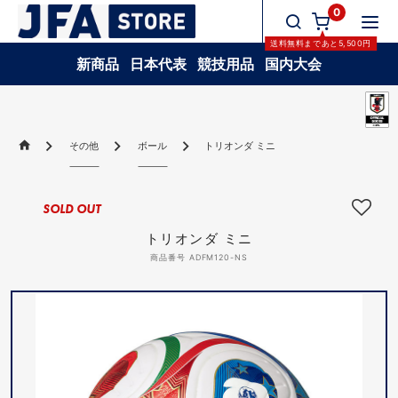
0
送料無料
まであと
5,500
円
新商品
日本代表
競技用品
国内大会
その他
ボール
トリオンダ ミニ
SOLD OUT
トリオンダ ミニ
商品番号 ADFM120-NS