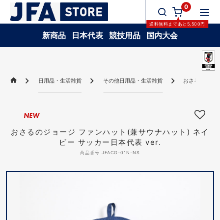
0
送料無料
まであと
5,500
円
新商品
日本代表
競技用品
国内大会
日用品・生活雑貨
その他日用品・生活雑貨
おさるのジョージ
NEW
おさるのジョージ ファンハット(兼サウナハット) ネイ
ビー サッカー日本代表 ver.
商品番号 JFACG-01N-NS