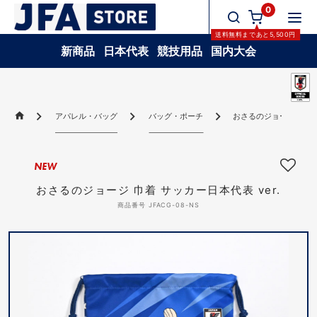
0
送料無料
まであと
5,500
円
新商品
日本代表
競技用品
国内大会
アパレル・バッグ
バッグ・ポーチ
おさるのジョージ 巾着 サ
NEW
おさるのジョージ 巾着 サッカー日本代表 ver.
商品番号 JFACG-08-NS