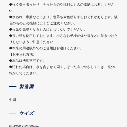
●強く引っ張ったり、尖ったものや鋭利なものの収納はお避けくださ
い。
●水ぬれ・摩擦などにより、色落ちや色移りするおそれがあります。淡
色のものとの接触には十分ご注意ください。
●火気や高温となるものに近づけないでください。
●長い紐を使用しております。小さなお子様が体や首などに巻きつけた
りしないようご注意ください。
●本来の用途以外でのご使用はお避けください。
【お手入れ方法】
●本品は洗濯不可です。
●汚れた場合は、水を含ませて固くしぼった布でやさしくふき、充分に
乾かしてください。
製造国
中国
サイズ
約H250×W200mm