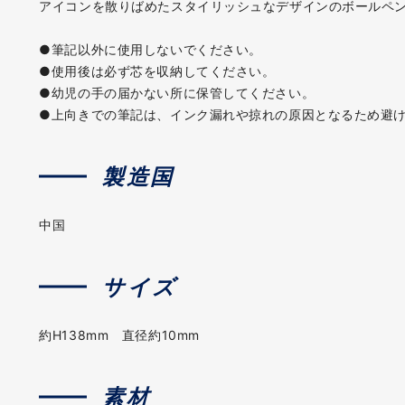
アイコンを散りばめたスタイリッシュなデザインのボールペ
●筆記以外に使用しないでください。
●使用後は必ず芯を収納してください。
●幼児の手の届かない所に保管してください。
●上向きでの筆記は、インク漏れや掠れの原因となるため避
製造国
中国
サイズ
約H138mm 直径約10mm
素材