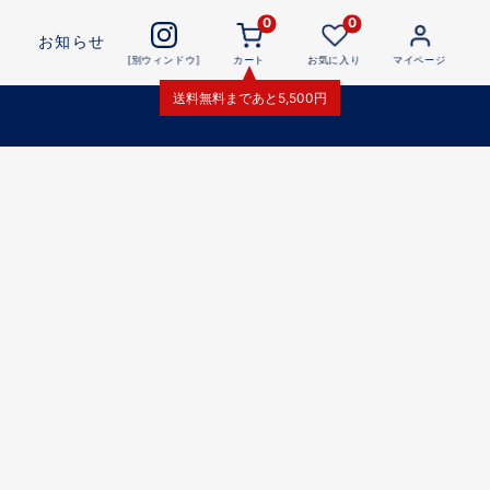
0
0
お知らせ
[別ウィンドウ]
カート
お気に入り
マイページ
送料無料
まであと
5,500
円