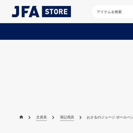
検
索
キ
ー
ワ
ー
ド
を
入
力
し
て
く
だ
さ
い
文房具
筆記用具
おさるのジョージ ボールペンA