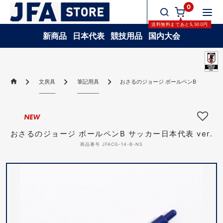
0
送料無料
まであと
5,500
円
新商品
日本代表
競技用品
国内大会
文房具
筆記用具
おさるのジョージ ボールペンB サッカー日本
NEW
おさるのジョージ ボールペンB サッカー日本代表 ver.
商品番号 JFACG-14-B-NS