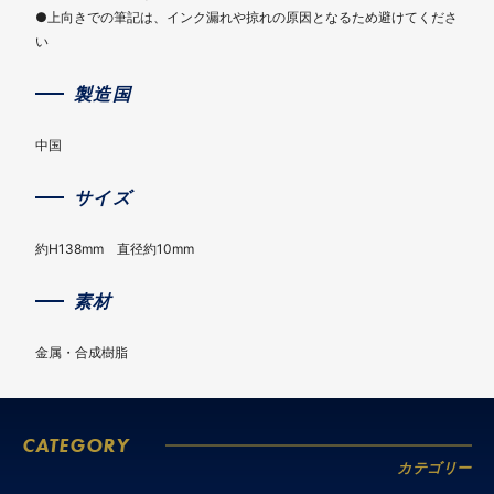
●上向きでの筆記は、インク漏れや掠れの原因となるため避けてくださ
い
製造国
中国
サイズ
約H138mm 直径約10mm
素材
金属・合成樹脂
CATEGORY
カテゴリー