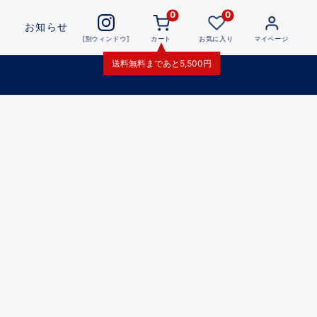
0
0
お知らせ
[別ウィンドウ]
カート
お気に入り
マイページ
送料無料
まであと
5,500
円