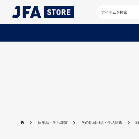
検
索
キ
ー
ワ
ー
ド
を
入
力
し
て
く
だ
さ
い
日用品・生活雑貨
その他日用品・生活雑貨
B