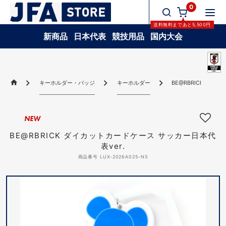
0
送料無料
まであと
5,500
円
新商品
日本代表
競技用品
国内大会
キーホルダー・バッジ
キーホルダー
BE@RBRICK ダイ
NEW
BE@RBRICK ダイカットカードケース サッカー日本代
表ver.
商品番号 LUX-2026A025-NS