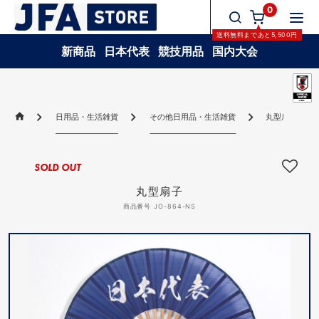
0
送料無料
まであと
5,500
円
新商品
日本代表
競技用品
国内大会
日用品・生活雑貨
その他日用品・生活雑貨
丸型扇子
SOLD OUT
丸型扇子
商品番号 JO-864-NS