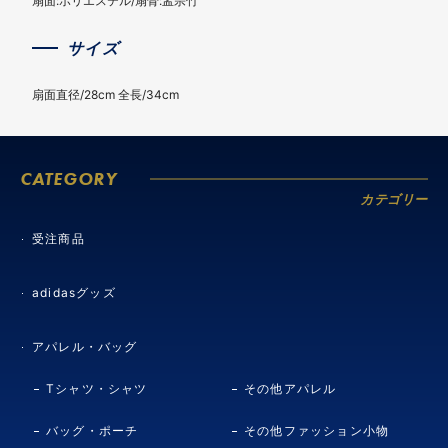
扇面:ポリエステル/扇骨:孟宗竹
サイズ
扇面直径/28cm 全長/34cm
CATEGORY
カテゴリー
受注商品
adidasグッズ
アパレル・バッグ
Tシャツ・シャツ
その他アパレル
バッグ・ポーチ
その他ファッション小物