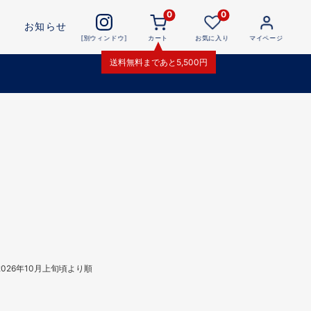
0
0
お知らせ
[別ウィンドウ]
カート
お気に入り
マイページ
送料無料
まであと
5,500
円
026年10月上旬頃より順