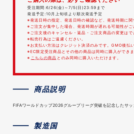
受注期間:6/26(金)～7/5(日)23:59まで
発送予定:10月上旬頃より順次発送予定
※発送日時の指定、発送日時の確認など、発送時期に関
※ご注文が集中した場合、発送時期が遅れる可能性がご
※ご注文後のキャンセル・返品・ご注文商品の変更はで
※転売行為はご遠慮ください。
※お支払い方法はクレジット決済のみです。GMO後払
※EC限定受注商品とその他の商品は同時に購入ができ
※
こちらの商品
とのみ同時に購入いただけます。
商品説明
FIFAワールドカップ2026グループリーグ突破を記念した
製造国