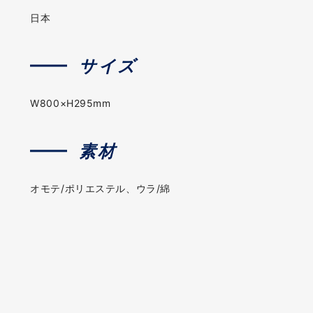
日本
サイズ
W800×H295mm
素材
オモテ/ポリエステル、ウラ/綿