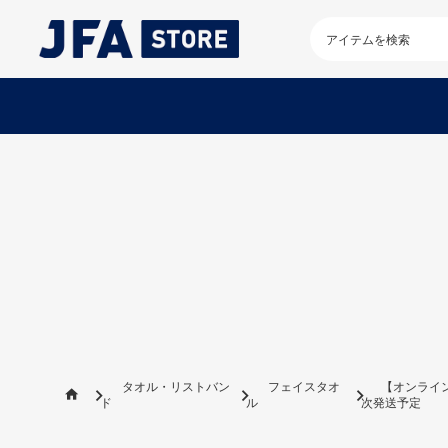
検
索
キ
ー
ワ
ー
ド
を
入
力
し
て
く
だ
さ
い
タオル・リストバン
フェイスタオ
【オンライン
ド
ル
次発送予定