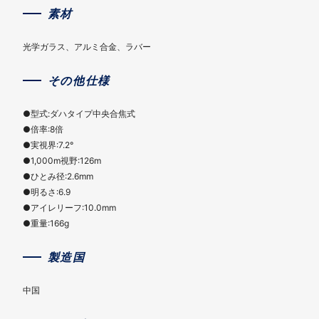
素材
光学ガラス、アルミ合金、ラバー
その他仕様
●型式:ダハタイプ中央合焦式
●倍率:8倍
●実視界:7.2°
●1,000m視野:126m
●ひとみ径:2.6mm
●明るさ:6.9
●アイレリーフ:10.0mm
●重量:166g
製造国
中国