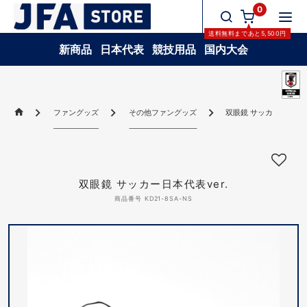
0
送料無料
まであと
5,500
円
新商品
日本代表
競技用品
国内大会
ファングッズ
その他ファングッズ
双眼鏡 サッカー日本代表v
双眼鏡 サッカー日本代表ver.
商品番号 KD21-8SA-NS