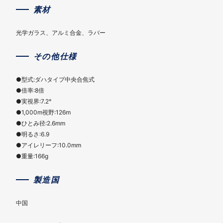
素材
光学ガラス、アルミ合金、ラバー
その他仕様
●型式:ダハタイプ中央合焦式
●倍率:8倍
●実視界:7.2°
●1,000m視野:126m
●ひとみ径:2.6mm
●明るさ:6.9
●アイレリーフ:10.0mm
●重量:166g
製造国
中国