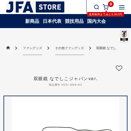
0
送料無料
まであと
5,500
円
新商品
日本代表
競技用品
国内大会
ファングッズ
その他ファングッズ
双眼鏡 なでしこジャパンv
双眼鏡 なでしこジャパンver.
商品番号 KD21-8NA-NS