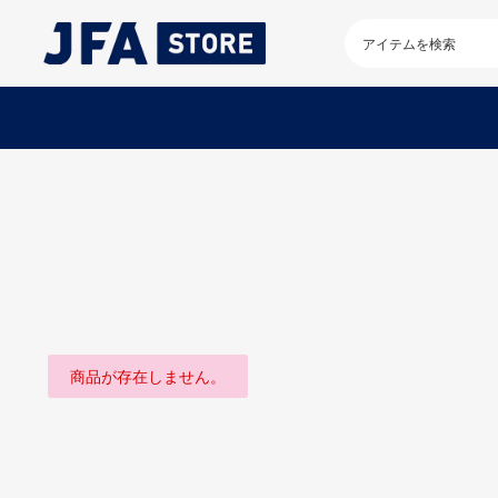
検
索
キ
ー
ワ
ー
ド
を
入
力
し
て
く
だ
さ
い
商品が存在しません。