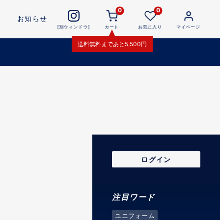
0
0
お知らせ
[別ウィンドウ]
カート
お気に入り
マイページ
送料無料
まであと
5,500
円
ログイン
注目ワード
ユニフォーム