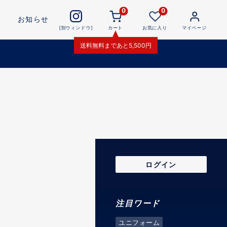
0
0
お知らせ
[別ウィンドウ]
カート
お気に入り
マイページ
送料無料
まであと
5,500
円
ログイン
注目ワード
ユニフォーム