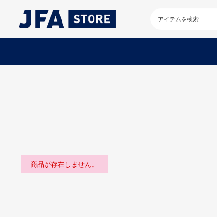
検
索
キ
ー
ワ
ー
ド
を
入
力
し
て
く
だ
さ
い
商品が存在しません。