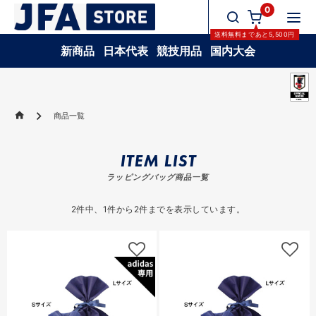
0
送料無料
まであと
5,500
円
新商品
日本代表
競技用品
国内大会
商品一覧
ITEM LIST
ラッピングバッグ商品一覧
2
件中、
1
件から
2
件までを表示しています。