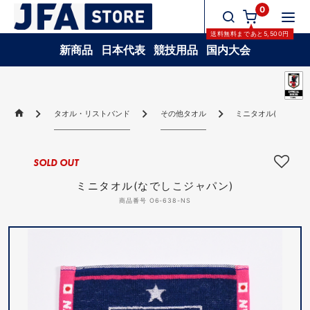
0
送料無料
まであと
5,500
円
新商品
日本代表
競技用品
国内大会
タオル・リストバンド
その他タオル
ミニタオル(なでしこ
SOLD OUT
ミニタオル(なでしこジャパン)
商品番号 O6-638-NS