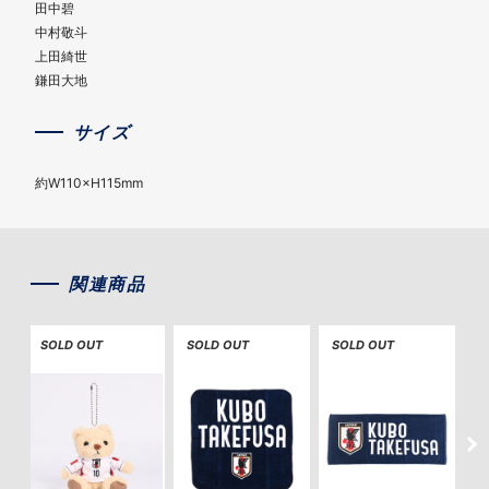
田中碧
中村敬斗
上田綺世
鎌田大地
サイズ
約W110×H115mm
関連商品
SOLD OUT
SOLD OUT
SOLD OUT
S