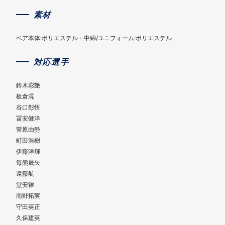
素材
ベア本体:ポリエステル・中綿/ユニフォーム:ポリエステル
対応選手
鈴木彩艶
板倉滉
谷口彰悟
冨安健洋
菅原由勢
町田浩樹
伊藤洋輝
毎熊晟矢
遠藤航
堂安律
南野拓実
守田英正
久保建英