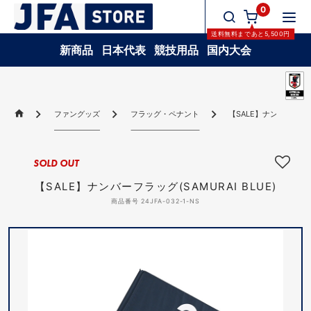
0
送料無料
まであと
5,500
円
新商品
日本代表
競技用品
国内大会
ファングッズ
フラッグ・ペナント
【SALE】ナンバーフラッグ
SOLD OUT
【SALE】ナンバーフラッグ(SAMURAI BLUE)
商品番号 24JFA-032-1-NS