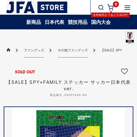
0
送料無料
まであと
5,500
円
新商品
日本代表
競技用品
国内大会
ファングッズ
その他ファングッズ
【SALE】SPY×FAMI
SOLD OUT
【SALE】SPY×FAMILY ステッカー サッカー日本代表
ver.
商品番号 JFASP2496-NS