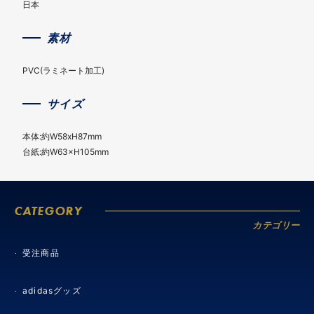
日本
素材
PVC(ラミネート加工)
サイズ
本体:約W58xH87mm
台紙:約W63×H105mm
CATEGORY
カテゴリー
受注商品
adidasグッズ