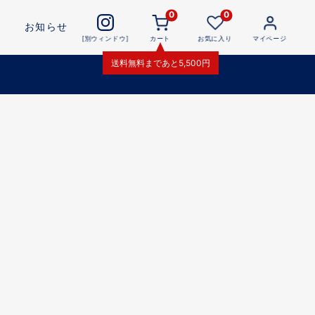
0
0
お知らせ
[別ウィンドウ]
カート
お気に入り
マイページ
送料無料
まであと
5,500
円