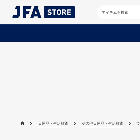
検
索
キ
ー
ワ
ー
ド
を
入
力
し
て
く
だ
さ
い
日用品・生活雑貨
その他日用品・生活雑貨
ウ