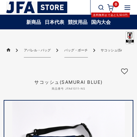
0
送料無料
まであと
5,500
円
新商品
日本代表
競技用品
国内大会
アパレル・バッグ
バッグ・ポーチ
サコッシュ(SAMURAI B
サコッシュ(SAMURAI BLUE)
商品番号 JFA41011-NS