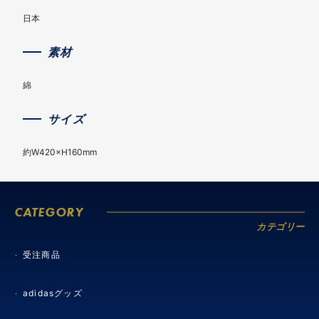
日本
素材
綿
サイズ
約W420×H160mm
CATEGORY
カテゴリー
受注商品
adidasグッズ