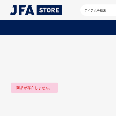
検
索
キ
ー
ワ
ー
ド
を
入
力
し
て
く
だ
さ
い
商品が存在しません。