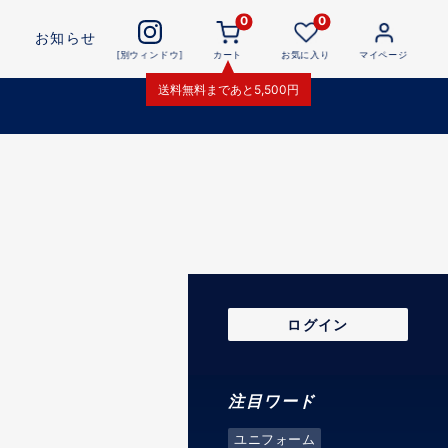
0
0
お知らせ
[別ウィンドウ]
カート
お気に入り
マイページ
送料無料
まであと
5,500
円
ログイン
注目ワード
ユニフォーム