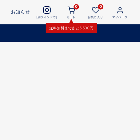
0
0
お知らせ
[別ウィンドウ]
カート
お気に入り
マイページ
送料無料
まであと
5,500
円