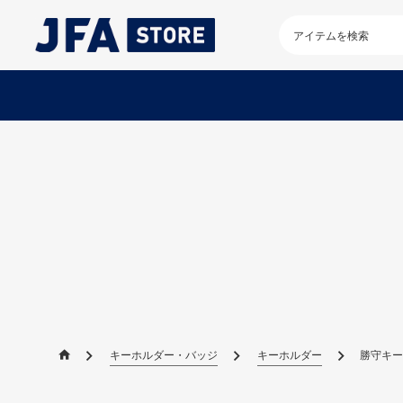
検
索
キ
ー
ワ
ー
ド
を
入
力
し
て
く
だ
さ
い
キーホルダー・バッジ
キーホルダー
勝守キーホル