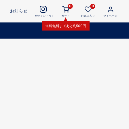
0
0
お知らせ
[別ウィンドウ]
カート
お気に入り
マイページ
送料無料
まであと
5,500
円