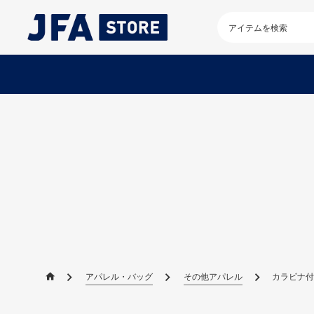
検
索
キ
ー
ワ
ー
ド
を
入
力
し
て
く
だ
さ
い
アパレル・バッグ
その他アパレル
カラビナ付きボ