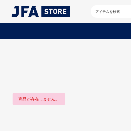
検
索
キ
ー
ワ
ー
ド
を
入
力
し
て
く
だ
さ
い
商品が存在しません。