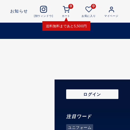
0
0
お知らせ
[別ウィンドウ]
カート
お気に入り
マイページ
送料無料
まであと
5,500
円
ログイン
注目ワード
ユニフォーム