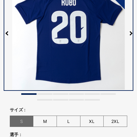
サイズ :
S
M
L
XL
2XL
選手 :