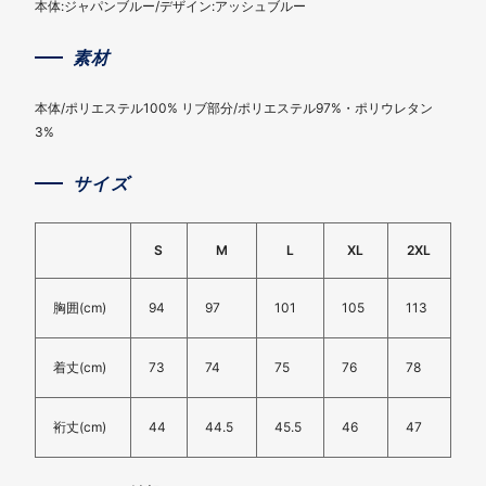
本体:ジャパンブルー/デザイン:アッシュブルー
素材
本体/ポリエステル100% リブ部分/ポリエステル97%・ポリウレタン
3%
サイズ
S
M
L
XL
2XL
胸囲(cm)
94
97
101
105
113
着丈(cm)
73
74
75
76
78
裄丈(cm)
44
44.5
45.5
46
47