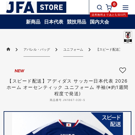
0
送料無料
まであと
5,500
円
新商品
日本代表
競技用品
国内大会
アパレル・バッグ
ユニフォーム
【スピード配送】アディダス
NEW
【スピード配送】アディダス サッカー日本代表 2026
ホーム オーセンティック ユニフォーム 半袖(※約1週間
程度で発送)
商品番号 JN1867-020-S