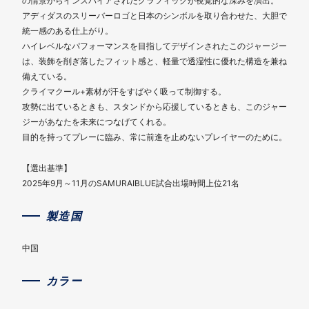
の情景からインスパイアされたグラフィックが視覚的な深みを演出。
アディダスのスリーバーロゴと日本のシンボルを取り合わせた、大胆で
統一感のある仕上がり。
ハイレベルなパフォーマンスを目指してデザインされたこのジャージー
は、装飾を削ぎ落したフィット感と、軽量で透湿性に優れた構造を兼ね
備えている。
クライマクール+素材が汗をすばやく吸って制御する。
攻勢に出ているときも、スタンドから応援しているときも、このジャー
ジーがあなたを未来につなげてくれる。
目的を持ってプレーに臨み、常に前進を止めないプレイヤーのために。
【選出基準】
2025年9月～11月のSAMURAIBLUE試合出場時間上位21名
製造国
中国
カラー