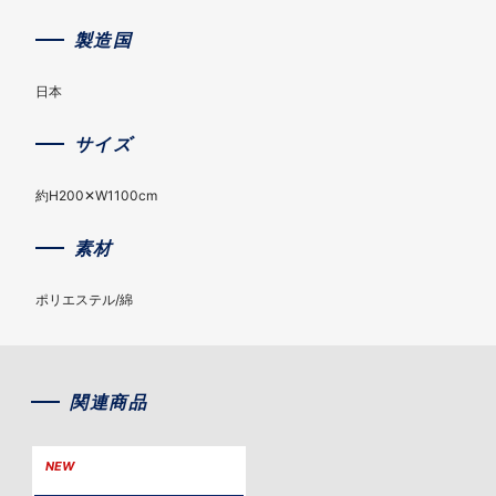
製造国
日本
サイズ
約H200✕W1100cm
素材
ポリエステル/綿
関連商品
NEW