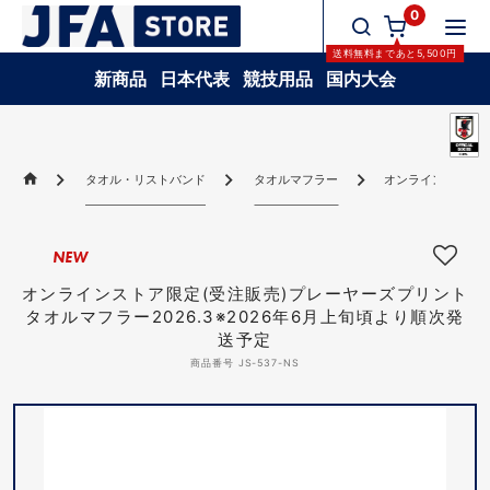
0
送料無料
まであと
5,500
円
新商品
日本代表
競技用品
国内大会
タオル・リストバンド
タオルマフラー
オンラインストア限
NEW
オンラインストア限定(受注販売)プレーヤーズプリント
タオルマフラー2026.3※2026年6月上旬頃より順次発
送予定
商品番号 JS-537-NS