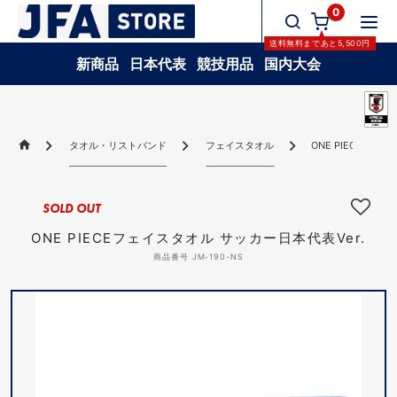
0
送料無料
まであと
5,500
円
新商品
日本代表
競技用品
国内大会
タオル・リストバンド
フェイスタオル
ONE PIECEフェ
SOLD OUT
ONE PIECEフェイスタオル サッカー日本代表Ver.
商品番号 JM-190-NS