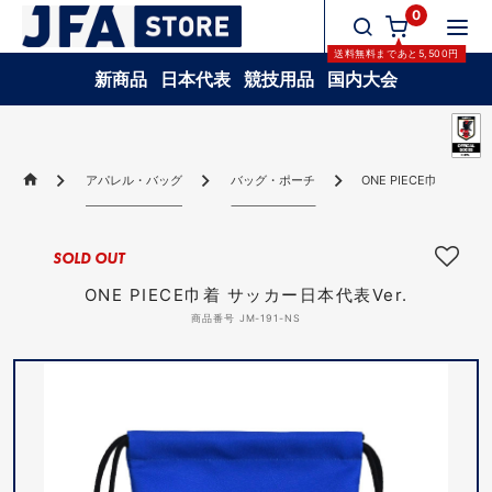
0
送料無料
まであと
5,500
円
新商品
日本代表
競技用品
国内大会
アパレル・バッグ
バッグ・ポーチ
ONE PIECE巾着 サッカ
SOLD OUT
ONE PIECE巾着 サッカー日本代表Ver.
商品番号 JM-191-NS