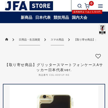
0
送料無料
まであと
5,500
円
新商品
日本代表
競技用品
国内大会
日用品・生活雑貨
スマホ用品
【取り寄せ商品】グリッター
【取り寄せ商品】グリッタースマートフォンケースAサ
ッカー日本代表ver.
商品番号 CGL-0001JF-NS