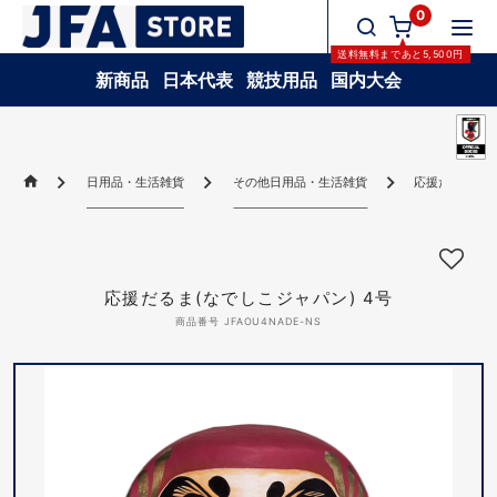
0
送料無料
まであと
5,500
円
新商品
日本代表
競技用品
国内大会
日用品・生活雑貨
その他日用品・生活雑貨
応援だるま(な
応援だるま(なでしこジャパン) 4号
商品番号 JFAOU4NADE-NS