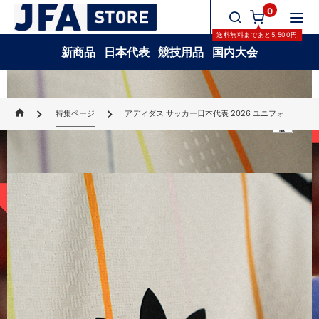
0
送料無料
まであと
5,500
円
新商品
日本代表
競技用品
国内大会
アディダス サッカー日本代表 2026 ホーム レプリカ ユニフォ
ーム
13,200
特集ページ
アディダス サッカー日本代表 2026 ユニフォーム特集
ご購入はこちら