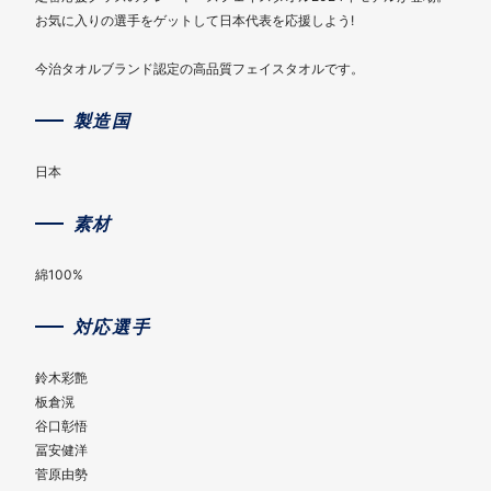
お気に入りの選手をゲットして日本代表を応援しよう!
今治タオルブランド認定の高品質フェイスタオルです。
製造国
日本
素材
綿100%
対応選手
鈴木彩艶
板倉滉
谷口彰悟
冨安健洋
菅原由勢