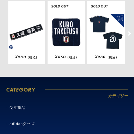
SOLD OUT
SOLD OUT
S
¥
980
¥
650
¥
980
(税込)
(税込)
(税込)
CATEGORY
カテゴリー
受注商品
adidasグッズ