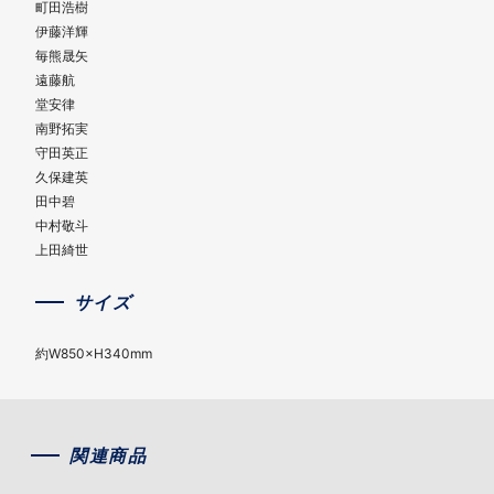
町田浩樹
伊藤洋輝
毎熊晟矢
遠藤航
堂安律
南野拓実
守田英正
久保建英
田中碧
中村敬斗
上田綺世
サイズ
約W850×H340mm
関連商品