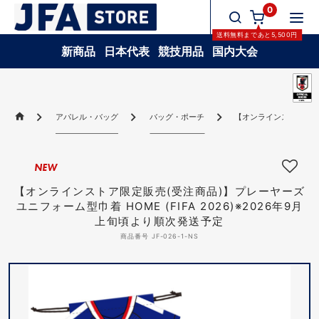
0
送料無料
まであと
5,500
円
新商品
日本代表
競技用品
国内大会
アパレル・バッグ
バッグ・ポーチ
【オンラインストア限定販
NEW
【オンラインストア限定販売(受注商品)】プレーヤーズ
ユニフォーム型巾着 HOME (FIFA 2026)※2026年9月
上旬頃より順次発送予定
商品番号 JF-026-1-NS