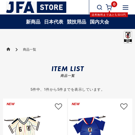
0
送料無料
まであと
5,500
円
新商品
日本代表
競技用品
国内大会
商品一覧
ITEM LIST
商品一覧
5
件中、
1
件から
5
件までを表示しています。
NEW
NEW