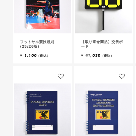
フットサル競技規則
【取り寄せ商品】交代ボ
(25/26版)
ード
¥
1,100
¥
41,030
(税込）
(税込）