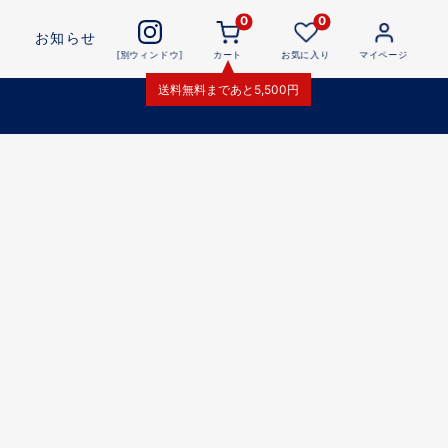
0
0
お知らせ
[別ウィンドウ]
カート
お気に入り
マイページ
送料無料
まであと
5,500
円