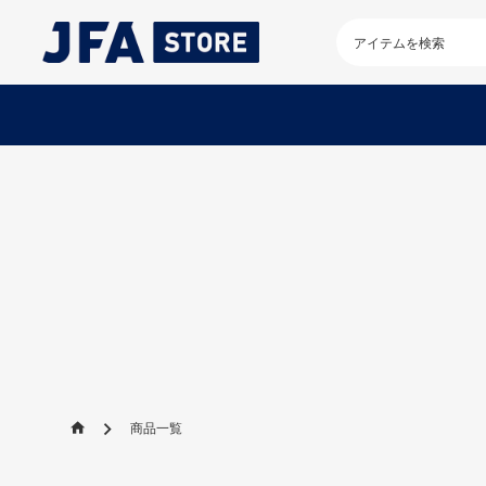
検
索
キ
ー
ワ
ー
ド
を
入
力
し
て
く
だ
さ
い
商品一覧