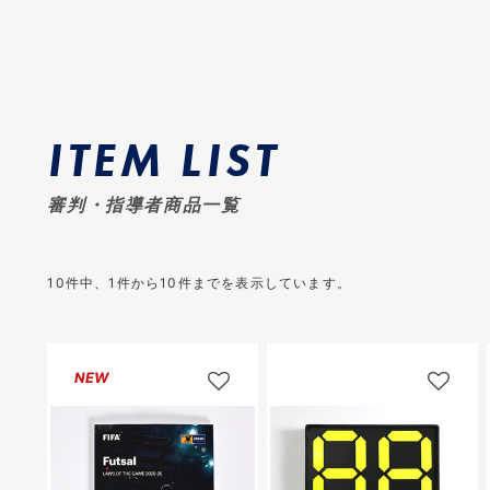
ITEM LIST
審判・指導者商品一覧
10
件中、
1
件から
10
件までを表示しています。
NEW