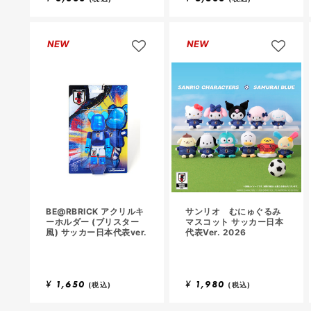
し
し
て
て
お
お
NEW
NEW
気
気
に
に
入
入
り
り
に
に
追
追
加
加
BE@RBRICK アクリルキ
サンリオ むにゅぐるみ
ーホルダー (ブリスター
マスコット サッカー日本
風) サッカー日本代表ver.
代表Ver. 2026
¥
1,650
¥
1,980
(税込)
(税込)