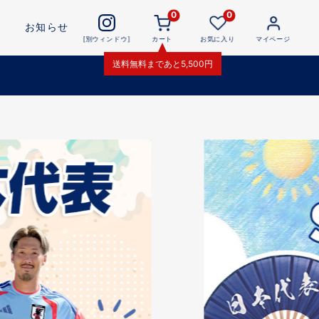
0
0
お知らせ
[別ウィンドウ]
カート
お気に入り
マイページ
送料無料
まであと
5,500
円