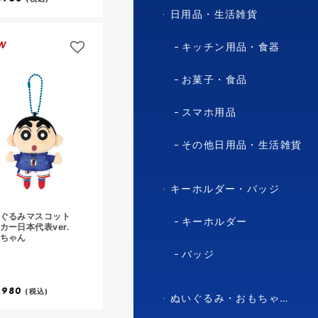
し
日用品・生活雑貨
て
お
W
キッチン用品・食器
気
に
お菓子・食品
入
り
に
スマホ用品
追
加
その他日用品・生活雑貨
キーホルダー・バッジ
いぐるみマスコット
キーホルダー
カー日本代表ver.
ちゃん
バッジ
,980
(税込)
ぬいぐるみ・おもちゃ・マスコット・キャラクター