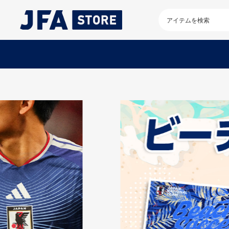
検
索
キ
ー
ワ
ー
ド
を
入
力
し
て
く
だ
さ
い