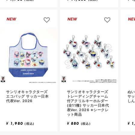
し
し
て
て
お
お
NEW
NEW
NE
気
気
に
に
入
入
り
り
に
に
追
追
加
加
サンリオキャラクターズ
サンリオキャラクターズ
ぬ
エコバッグ サッカー日本
トレーディングチャーム
サッ
代表Ver. 2026
付アクリルキーホルダー
しん
(全11種) サッカー日本代
表Ver. 2026 ※シークレ
ット商品
¥
1,980
¥
880
¥
1
(税込)
(税込)