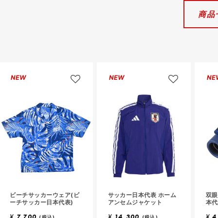
商品
ロ
ロ
グ
グ
イ
イ
ン
ン
し
し
て
て
お
お
NEW
NEW
NE
気
気
に
に
入
入
り
り
に
に
追
追
加
加
ロ
ロ
ビーチサッカーウェア(ビ
グ
サッカー日本代表 ホーム
グ
双眼
ーチサッカー日本代表)
アンセムジャケット
本代
イ
イ
ン
ン
¥
7,700
¥
14,300
¥
4
(税込)
(税込)