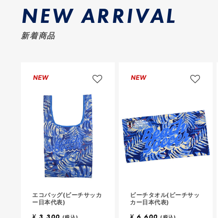
NEW ARRIVAL
ロ
ロ
グ
グ
イ
イ
新着商品
ン
ン
し
し
て
て
お
お
NEW
NEW
気
気
に
に
入
入
り
り
に
に
追
追
加
加
ロ
ロ
エコバッグ(ビーチサッカ
グ
ビーチタオル(ビーチサッ
グ
ー日本代表)
カー日本代表)
イ
イ
ン
ン
¥
3,300
¥
6,600
(税込)
(税込)