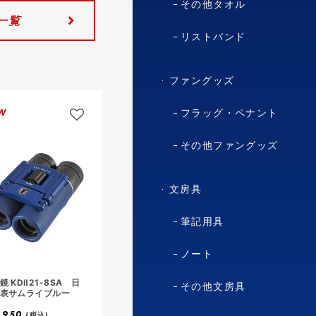
その他タオル
一覧
ロ
グ
リストバンド
イ
ン
し
ファングッズ
て
お
W
フラッグ・ペナント
気
に
その他ファングッズ
入
り
に
文房具
追
加
筆記用具
ノート
ロ
鏡 KDⅡ21-8SA 日
グ
その他文房具
表サムライブルー
イ
ン
,950
(税込)