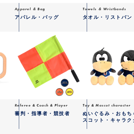
Apparel ＆ Bag
Towels ＆ Wristbands
アパレル・バッグ
タオル・リストバン
Referee & Coach & Player
Toy & Mascot character
審判・指導者・競技者
ぬいぐるみ・おもち
スコット・キャラク